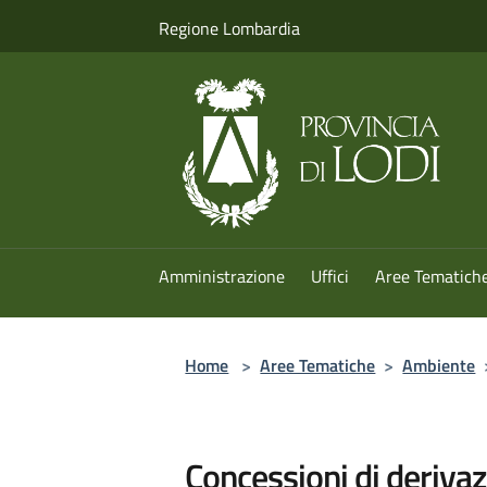
Salta al contenuto principale
Regione Lombardia
Amministrazione
Uffici
Aree Tematich
Home
>
Aree Tematiche
>
Ambiente
Concessioni di deriva