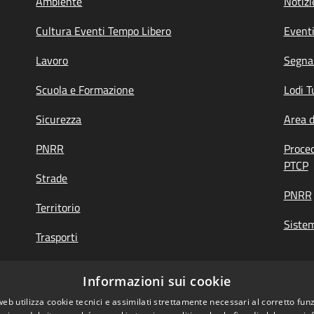
Ambiente
Notizi
Cultura Eventi Tempo Libero
Event
Lavoro
Segnal
Scuola e Formazione
Lodi T
Sicurezza
Area 
PNRR
Proce
PTCP
Strade
PNRR
Territorio
Siste
Trasporti
Turismo
Informazioni sui cookie
web utilizza cookie tecnici e assimilati strettamente necessari al corretto fu