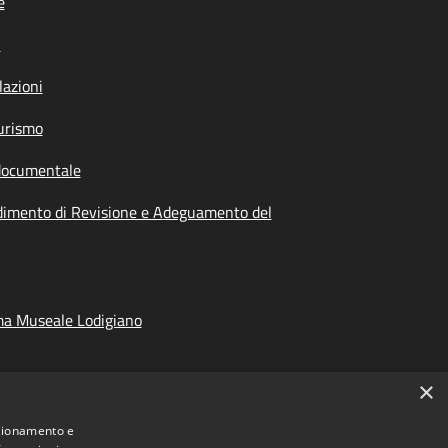
e
i
azioni
urismo
documentale
dimento di Revisione e Adeguamento del
ma Museale Lodigiano
×
nzionamento e