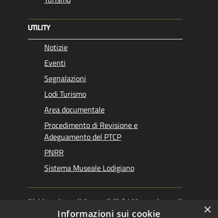
UTILITY
Notizie
Eventi
Segnalazioni
Lodi Turismo
Area documentale
Procedimento di Revisione e
Adeguamento del PTCP
PNRR
Sistema Museale Lodigiano
Dichiarazione di Accessibilità
|
Meccanismo di
×
Feedback
|
Obiettivi accessibilità
Informazioni sui cookie