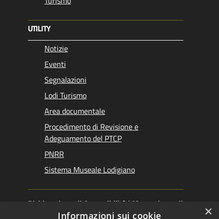
Turismo
UTILITY
Notizie
Eventi
Segnalazioni
Lodi Turismo
Area documentale
Procedimento di Revisione e
Adeguamento del PTCP
PNRR
Sistema Museale Lodigiano
Dichiarazione di Accessibilità
|
Meccanismo di
×
Feedback
|
Obiettivi accessibilità
Informazioni sui cookie