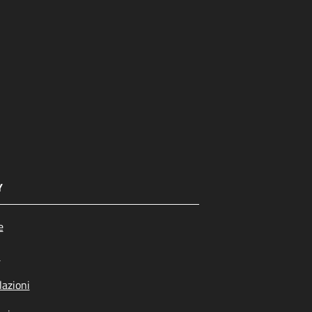
Y
e
i
azioni