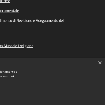
urismo
documentale
dimento di Revisione e Adeguamento del
ma Museale Lodigiano
×
nzionamento e
nformazioni
Municipium
Accesso
ncia di Lodi • Powered by
•