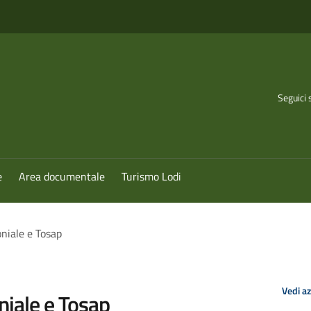
Seguici 
e
Area documentale
Turismo Lodi
niale e Tosap
Vedi a
iale e Tosap