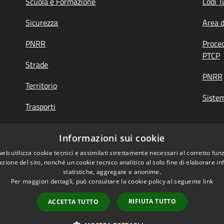
Scuola e Formazione
Lodi T
Sicurezza
Area 
PNRR
Proce
PTCP
Strade
PNRR
Territorio
Siste
Trasporti
Turismo
Informazioni sui cookie
web utilizza cookie tecnici e assimilati strettamente necessari al corretto fu
azione del sito, nonché un cookie tecnico analitico al solo fine di elaborare i
di Feedback
|
Obiettivi accessibilità
statistiche, aggregate e anonime.
Per maggiori dettagli, può consultare la cookie policy al seguente
link
RIFIUTA TUTTO
ACCETTA TUTTO
Mappa del sito
Copyright © 2026 • Provi