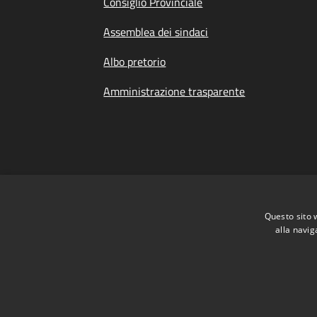
Consiglio Provinciale
Assemblea dei sindaci
Albo pretorio
Amministrazione trasparente
Questo sito 
alla navig
Dichiarazione di Accessibilità
|
Meccanismo 
RSS
Accessibilità
Privacy
Cookie