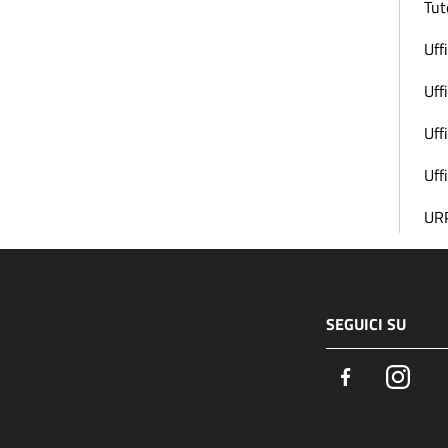
Tut
Uff
Uff
Uff
Uff
URP
SEGUICI SU
Facebook
Insta