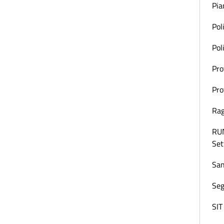
Pia
Pol
Pol
Pro
Pro
Rag
RUN
Set
San
Seg
SIT