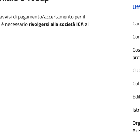
Uff
i avvisi di pagamento/accertamento per il
Can
p è necessario
rivolgersi alla società ICA
ai
Con
Cos
pro
CUC
Cul
Edi
Ist
Org
Are