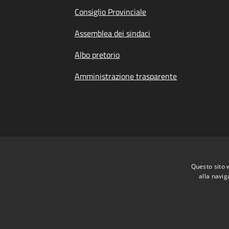
Consiglio Provinciale
Assemblea dei sindaci
Albo pretorio
Amministrazione trasparente
Questo sito 
alla navig
Dichiarazione di Accessibilità
|
Meccanismo 
RSS
Accessibilità
Privacy
Cookie