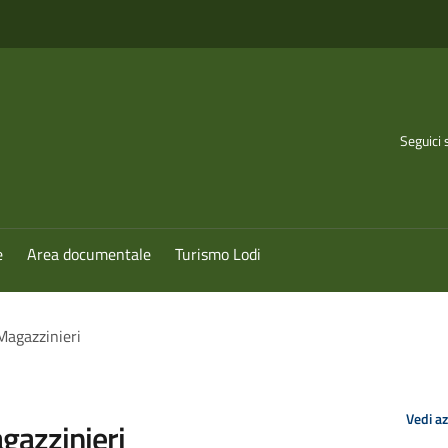
Seguici 
e
Area documentale
Turismo Lodi
Magazzinieri
Vedi a
gazzinieri