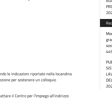
AG
PR
20
Rec
Mod
gra
sos
44
PU
SI
ndo le indicazioni riportate nella locandina
LA
lezione per sostenere un colloquio
DE
20
attare il Centro per l'Impiego all'indirizzo