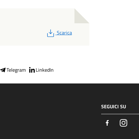
PDF
Scarica
Telegram
LinkedIn
SEGUICI SU
Facebook
Insta