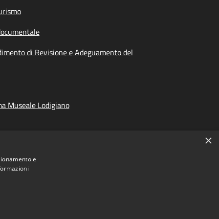
urismo
documentale
dimento di Revisione e Adeguamento del
ma Museale Lodigiano
×
nzionamento e
nformazioni
Municipium
Accesso
ncia di Lodi • Powered by
•