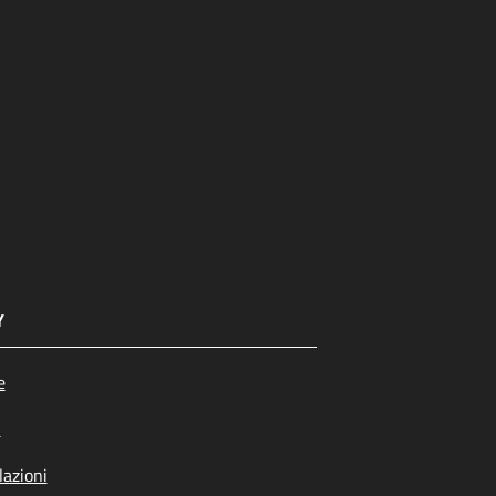
Y
e
i
azioni