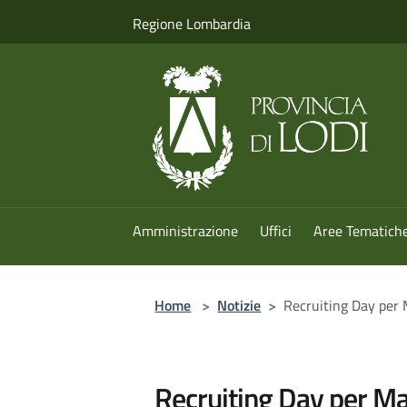
Salta al contenuto principale
Regione Lombardia
Amministrazione
Uffici
Aree Tematich
Home
>
Notizie
>
Recruiting Day per 
Recruiting Day per Ma