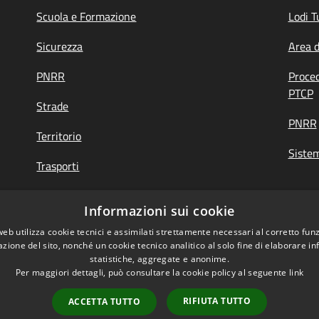
Scuola e Formazione
Lodi T
Sicurezza
Area 
PNRR
Proce
PTCP
Strade
PNRR
Territorio
Siste
Trasporti
Turismo
Informazioni sui cookie
web utilizza cookie tecnici e assimilati strettamente necessari al corretto fu
azione del sito, nonché un cookie tecnico analitico al solo fine di elaborare i
di Feedback
|
Obiettivi accessibilità
statistiche, aggregate e anonime.
Per maggiori dettagli, può consultare la cookie policy al seguente
link
RIFIUTA TUTTO
ACCETTA TUTTO
Mappa del sito
Copyright © 2026 • Provi