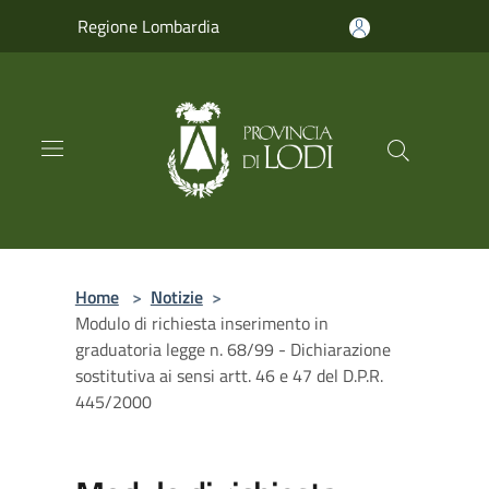
Salta al contenuto principale
Regione Lombardia
Home
>
Notizie
>
Modulo di richiesta inserimento in
graduatoria legge n. 68/99 - Dichiarazione
sostitutiva ai sensi artt. 46 e 47 del D.P.R.
445/2000