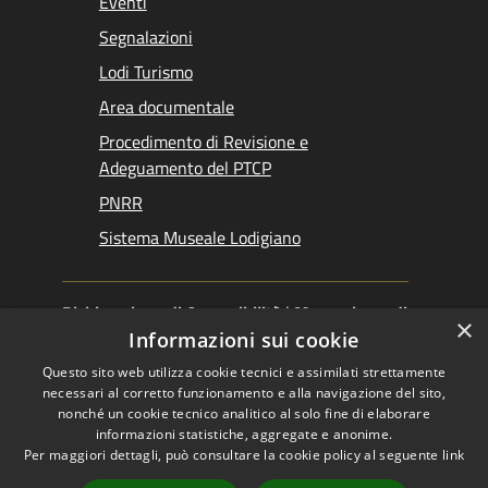
Eventi
Segnalazioni
Lodi Turismo
Area documentale
Procedimento di Revisione e
Adeguamento del PTCP
PNRR
Sistema Museale Lodigiano
Dichiarazione di Accessibilità
|
Meccanismo di
×
Feedback
|
Obiettivi accessibilità
Informazioni sui cookie
Questo sito web utilizza cookie tecnici e assimilati strettamente
necessari al corretto funzionamento e alla navigazione del sito,
nonché un cookie tecnico analitico al solo fine di elaborare
informazioni statistiche, aggregate e anonime.
RSS
Copyright © 2026 •
Per maggiori dettagli, può consultare la cookie policy al seguente
link
Accessibilità
Provincia di Lodi •