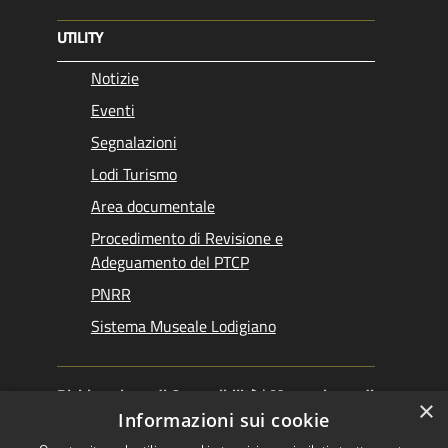
UTILITY
Notizie
Eventi
Segnalazioni
Lodi Turismo
Area documentale
Procedimento di Revisione e
Adeguamento del PTCP
PNRR
Sistema Museale Lodigiano
Dichiarazione di Accessibilità
|
Meccanismo di
×
Feedback
|
Obiettivi accessibilità
Informazioni sui cookie