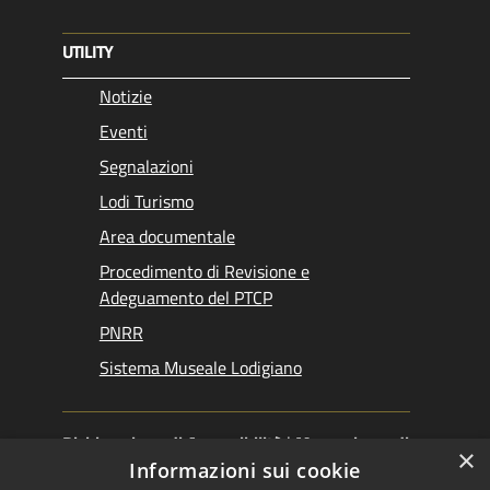
UTILITY
Notizie
Eventi
Segnalazioni
Lodi Turismo
Area documentale
Procedimento di Revisione e
Adeguamento del PTCP
PNRR
Sistema Museale Lodigiano
Dichiarazione di Accessibilità
|
Meccanismo di
×
Feedback
|
Obiettivi accessibilità
Informazioni sui cookie