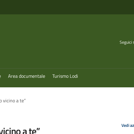
Seguici 
e
Area documentale
Turismo Lodi
o vicino a te”
Vedi a
vicino a te”