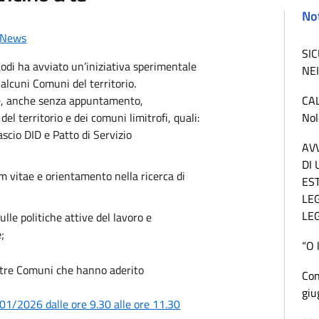
Not
 News
SI
 Lodi ha avviato un’iniziativa sperimentale
NEI
 alcuni Comuni del territorio.
ire, anche senza appuntamento,
CA
 del territorio e dei comuni limitrofi, quali:
Nol
lascio DID e Patto di Servizio
AV
DI
m vitae e orientamento nella ricerca di
EST
LEG
LE
sulle politiche attive del lavoro e
;
“O 
i tre Comuni che hanno aderito
Con
giu
01/2026 dalle ore 9.30 alle ore 11.30