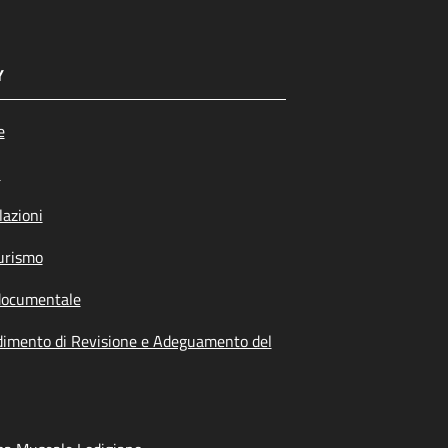
Y
e
i
azioni
urismo
documentale
dimento di Revisione e Adeguamento del