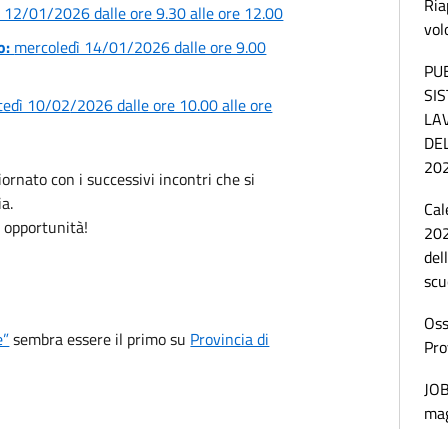
Ria
 12/01/2026 dalle ore 9.30 alle ore 12.00
vol
o:
mercoledì 14/01/2026 dalle ore 9.00
PU
SI
tedì 10/02
/2026 dalle ore 10.00 alle ore
LA
DE
20
ornato con i successivi incontri che si
ia.
Cal
 opportunità!
202
del
scu
Oss
e”
sembra essere il primo su
Provincia di
Pro
JOB
ma