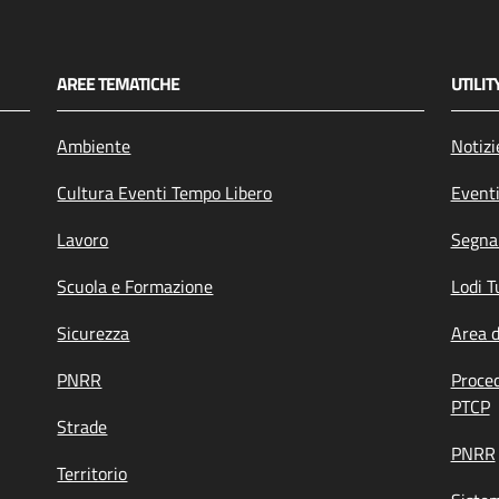
AREE TEMATICHE
UTILIT
Ambiente
Notizi
Cultura Eventi Tempo Libero
Event
Lavoro
Segnal
Scuola e Formazione
Lodi T
Sicurezza
Area 
PNRR
Proce
PTCP
Strade
PNRR
Territorio