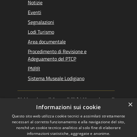
Notizie
Eventi
Segnalazioni
Lodi Turismo
Area documentale
Procedimento di Revisione e
Adeguamento del PTCP
PNRR
Sistema Museale Lodigiano
Dichiarazione di Accessibilità
|
Meccanismo di
×
Feedback
|
Obiettivi accessibilità
Informazioni sui cookie
Questo sito web utilizza cookie tecnici e assimilati strettamente
necessari al corretto funzionamento e alla navigazione del sito,
nonché un cookie tecnico analitico al solo fine di elaborare
informazioni statistiche, aggregate e anonime.
RSS
Copyright © 2026 •