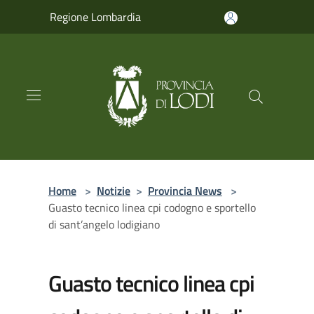
Salta al contenuto principale
Regione Lombardia
Home
>
Notizie
>
Provincia News
>
Guasto tecnico linea cpi codogno e sportello
di sant’angelo lodigiano
Guasto tecnico linea cpi