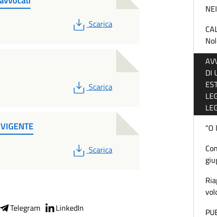
 avvocati
NEI
PDF
Scarica
CA
Nol
AV
DI
EST
PDF
Scarica
LEG
LE
i VIGENTE
“O 
PDF
Con
Scarica
giu
Ria
vol
Telegram
LinkedIn
PU