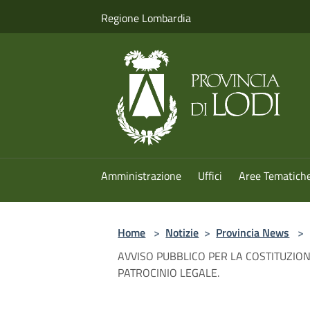
Salta al contenuto principale
Regione Lombardia
Amministrazione
Uffici
Aree Tematich
Home
>
Notizie
>
Provincia News
>
AVVISO PUBBLICO PER LA COSTITUZIONE
PATROCINIO LEGALE.