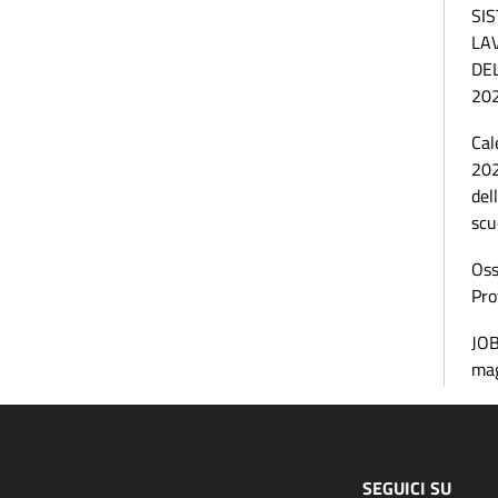
SI
LA
DE
20
Cal
202
del
scu
Oss
Pro
JOB
ma
SEGUICI SU