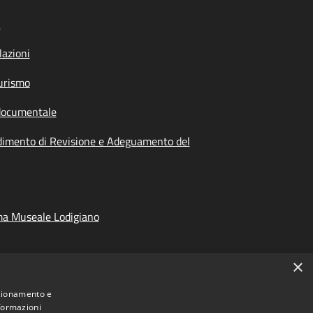
i
azioni
urismo
documentale
dimento di Revisione e Adeguamento del
ma Museale Lodigiano
×
nzionamento e
nformazioni