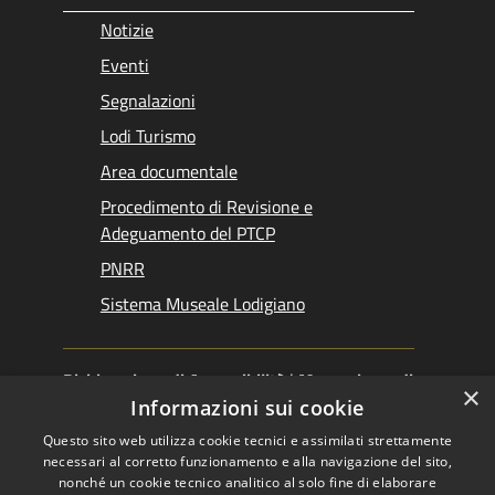
Notizie
Eventi
Segnalazioni
Lodi Turismo
Area documentale
Procedimento di Revisione e
Adeguamento del PTCP
PNRR
Sistema Museale Lodigiano
Dichiarazione di Accessibilità
|
Meccanismo di
×
Feedback
|
Obiettivi accessibilità
Informazioni sui cookie
Questo sito web utilizza cookie tecnici e assimilati strettamente
necessari al corretto funzionamento e alla navigazione del sito,
nonché un cookie tecnico analitico al solo fine di elaborare