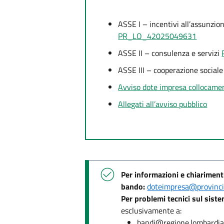
ASSE I – incentivi all’assunzio
PR_LO_42025049631
ASSE II – consulenza e servizi
ASSE III – cooperazione social
Avviso dote impresa collocam
Allegati all’avviso pubblico
Per informazioni e chiarimenti 
bando:
doteimpresa@provincia.
Per problemi tecnici sul sis
esclusivamente a:
bandi@regione.lombardia.i