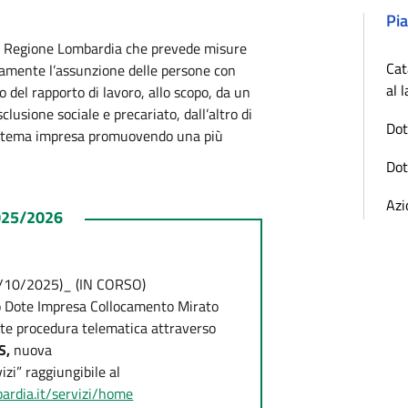
Pia
da Regione Lombardia che prevede misure
Cat
icamente l’assunzione delle persone con
al 
 del rapporto di lavoro, allo scopo, da un
clusione sociale e precariato, dall’altro di
Dot
istema impresa promuovendo una più
Dot
Azi
25/2026
25/2026
24/10/2025)_ (IN CORSO)
o Dote Impresa Collocamento Mirato
te procedura telematica attraverso
S,
nuova
zi” raggiungibile al
ardia.it/servizi/home