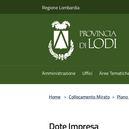
Salta al contenuto principale
Regione Lombardia
Amministrazione
Uffici
Aree Tematich
Home
>
Collocamento Mirato
>
Piano 
Dote Impresa