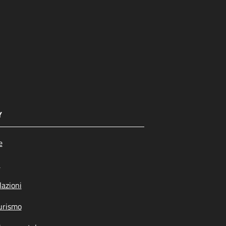
Y
e
i
azioni
urismo