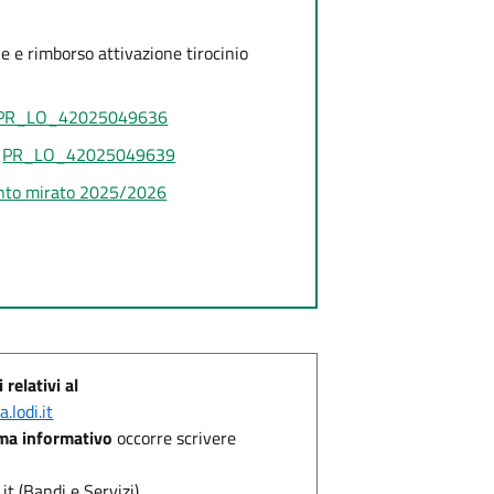
ne e rimborso attivazione tirocinio
PR_LO_42025049636
e
PR_LO_42025049639
ento mirato 2025/2026
relativi al
lodi.it
tema informativo
occorre scrivere
t (Bandi e Servizi)