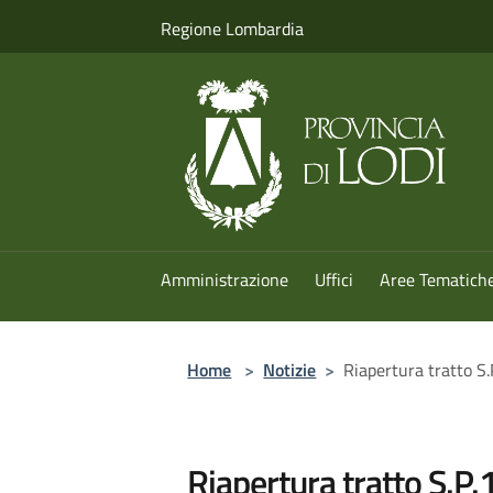
Salta al contenuto principale
Regione Lombardia
Amministrazione
Uffici
Aree Tematich
Home
>
Notizie
>
Riapertura tratto S
Riapertura tratto S.P