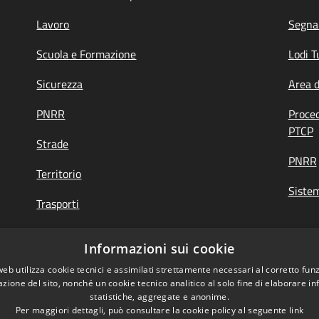
Lavoro
Segnal
Scuola e Formazione
Lodi T
Sicurezza
Area 
PNRR
Proce
PTCP
Strade
PNRR
Territorio
Siste
Trasporti
Turismo
Informazioni sui cookie
web utilizza cookie tecnici e assimilati strettamente necessari al corretto fu
azione del sito, nonché un cookie tecnico analitico al solo fine di elaborare i
di Feedback
|
Obiettivi accessibilità
statistiche, aggregate e anonime.
Per maggiori dettagli, può consultare la cookie policy al seguente
link