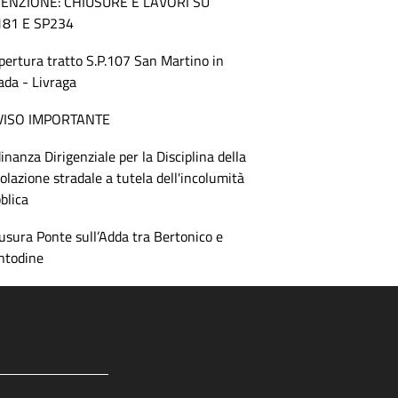
TENZIONE: CHIUSURE E LAVORI SU
181 E SP234
pertura tratto S.P.107 San Martino in
ada - Livraga
VISO IMPORTANTE
inanza Dirigenziale per la Disciplina della
colazione stradale a tutela dell'incolumità
blica
usura Ponte sull’Adda tra Bertonico e
ntodine