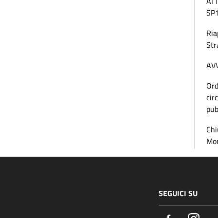
AT
SP
Ria
Str
AV
Ord
cir
pub
Chi
Mo
SEGUICI SU