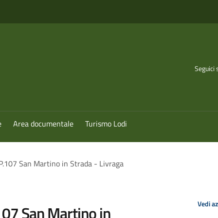
Seguici 
e
Area documentale
Turismo Lodi
.P.107 San Martino in Strada - Livraga
Vedi a
.107 San Martino in