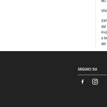
80 
VIV
XXI
dal
Ini
a b
del
SEGUICI SU
Facebook
Insta