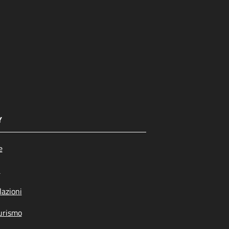
Y
e
i
azioni
urismo