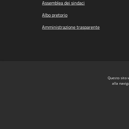
Assemblea dei sindaci
Albo pretorio
Amministrazione trasparente
Questo sito 
alla navig
Dichiarazione di Accessibilità
|
Meccanismo 
RSS
Accessibilità
Privacy
Cookie