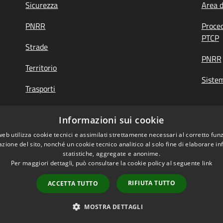
Sicurezza
Area 
PNRR
Proce
PTCP
Strade
PNRR
Territorio
Siste
Trasporti
Turismo
Informazioni sui cookie
web utilizza cookie tecnici e assimilati strettamente necessari al corretto fu
azione del sito, nonché un cookie tecnico analitico al solo fine di elaborare i
di Feedback
|
Obiettivi accessibilità
statistiche, aggregate e anonime.
Per maggiori dettagli, può consultare la cookie policy al seguente
link
RIFIUTA TUTTO
ACCETTA TUTTO
Mappa del sito
Copyright © 2026 • Provi
MOSTRA DETTAGLI