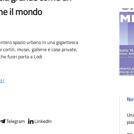
me il mondo
l’intero spazio urbano in una gigantesca
e cortili, musei, gallerie e case private,
che fuori porta a Lodi
it/
Not
Una
Telegram
LinkedIn
pia