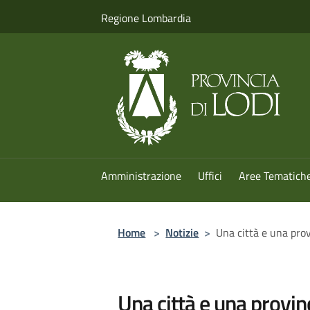
Salta al contenuto principale
Regione Lombardia
Amministrazione
Uffici
Aree Tematich
Home
>
Notizie
>
Una città e una pro
Una città e una provi