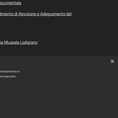
documentale
dimento di Revisione e Adeguamento del
ma Museale Lodigiano
×
nzionamento e
nformazioni
Municipium
Accesso
ncia di Lodi • Powered by
•
redazione