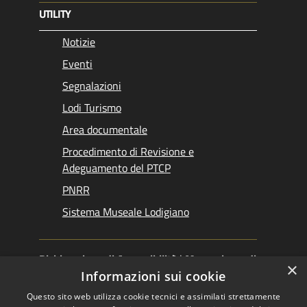
UTILITY
Notizie
Eventi
Segnalazioni
Lodi Turismo
Area documentale
Procedimento di Revisione e
Adeguamento del PTCP
PNRR
Sistema Museale Lodigiano
Dichiarazione di Accessibilità
|
Meccanismo di
×
Feedback
|
Obiettivi accessibilità
Informazioni sui cookie
Questo sito web utilizza cookie tecnici e assimilati strettamente