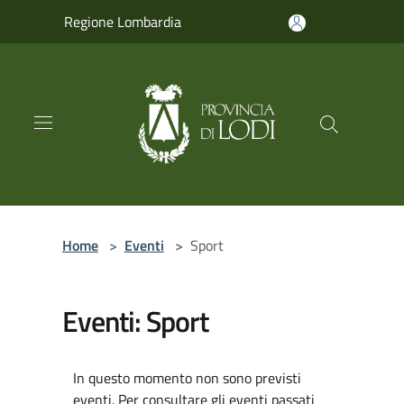
Salta al contenuto principale
Regione Lombardia
Home
>
Eventi
>
Sport
Eventi: Sport
In questo momento non sono previsti
eventi. Per consultare gli eventi passati