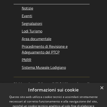
Notizie
Eventi
Segnalazioni
Lodi Turismo
Area documentale
Procedimento di Revisione e
Adeguamento del PTCP
PNRR
Sistema Museale Lodigiano
Dichiarazione di Accessibilità
|
Meccanismo di
×
Feedback
|
Obiettivi accessibilità
Informazioni sui cookie
Questo sito web utilizza cookie tecnici e assimilati strettamente
necessari al corretto funzionamento e alla navigazione del sito,
nonché un cookie tecnico analitico al solo fine di elaborare