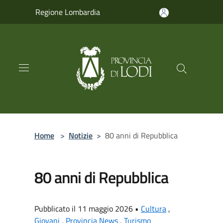
Salta al contenuto principale
Regione Lombardia
Home
>
Notizie
>
80 anni di Repubblica
80 anni di Repubblica
Pubblicato il 11 maggio 2026 •
Cultura
,
Giovani
,
Provincia News
,
Turismo